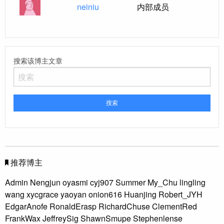
neiniu
内部成员
搜索该博主文章
推荐博主
Admin
Nengjun
oyasmi
cyj907
Summer
My_Chu
lingling
wang
xycgrace
yaoyan
onion616
Huanjing
Robert_JYH
EdgarAnofe
RonaldErasp
RichardChuse
ClementRed
FrankWax
JeffreySig
ShawnSmupe
Stephenlense